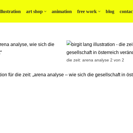
illustration
art shop
animation
free work
blog
contac
die zeit: arena analyse 2 von 2
ration für die zeit: „arena analyse – wie sich die gesellschaft in ös