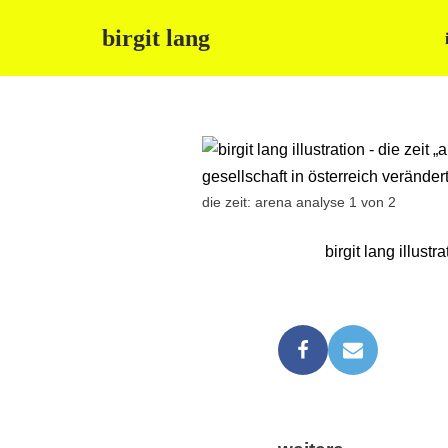
birgit lang
Zum
Inhalt
springen
die zeit: arena analyse 1 von 2
birgit lang illust