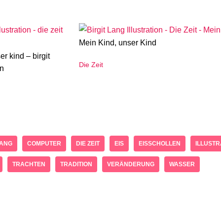
Mein Kind, unser Kind
er kind – birgit
Die Zeit
on
LANG
COMPUTER
DIE ZEIT
EIS
EISSCHOLLEN
ILLUSTR
TRACHTEN
TRADITION
VERÄNDERUNG
WASSER