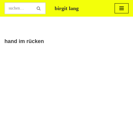
birgit lang
Zum
Inhalt
springen
hand im rücken