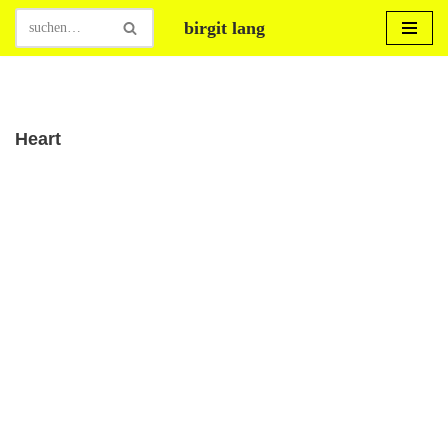
birgit lang
Zum
Inhalt
springen
Heart