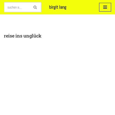
birgit lang
Zum
Inhalt
springen
reise ins unglück