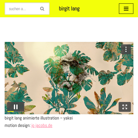
birgit lang
Zum
Inhalt
springen
birgit lang animierte illustration – yakei
motion design:
jo jacobs.de