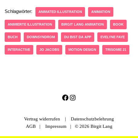
Schlagwörter:
ANIMATED ILLUSTRATION
ANIMATION
ANIMIERTE ILLUSTRATION
BIRGIT LANG ANIMATION
BOOK
BUCH
DOWNSYNDROM
DU BIST DA APP
EVELYNE FAYE
INTERACTIVE
JO JACOBS
MOTION DESIGN
TRISOMIE 21
Vertrag widerrufen
|
Datenschutzbelehrung
AGB
|
Impressum
| © 2026 Birgit Lang