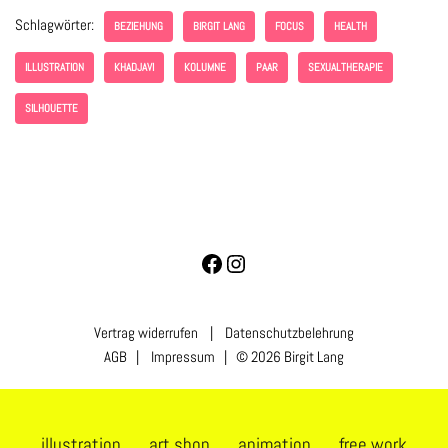
Schlagwörter:
BEZIEHUNG
BIRGIT LANG
FOCUS
HEALTH
ILLUSTRATION
KHADJAVI
KOLUMNE
PAAR
SEXUALTHERAPIE
SILHOUETTE
Vertrag widerrufen
|
Datenschutzbelehrung
AGB
|
Impressum
| © 2026 Birgit Lang
illustration
art shop
animation
free work