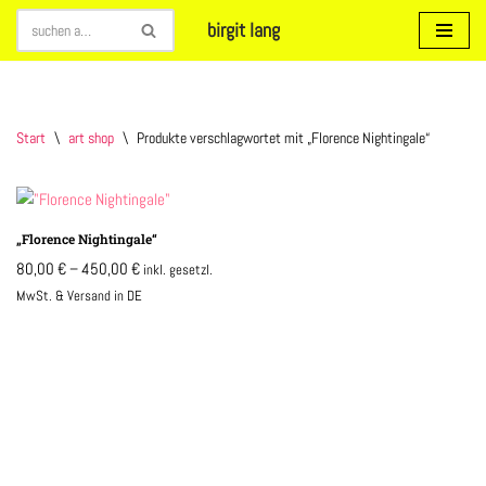
birgit lang
Zum
Inhalt
springen
Start
\
art shop
\
Produkte verschlagwortet mit „Florence Nightingale“
„Florence Nightingale“
80,00
€
–
450,00
€
inkl. gesetzl.
MwSt. & Versand in DE