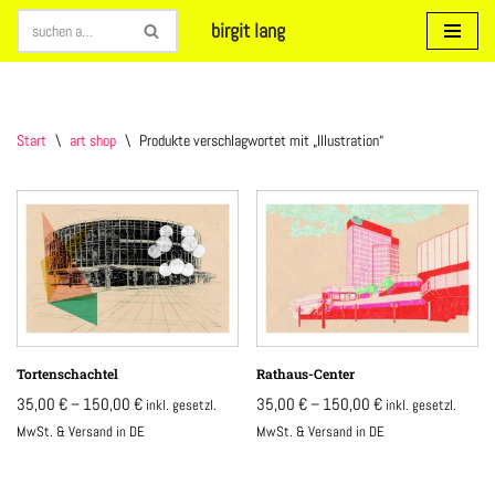
birgit lang
Zum
Inhalt
springen
Start
\
art shop
\
Produkte verschlagwortet mit „Illustration“
Tortenschachtel
Rathaus-Center
35,00
€
–
150,00
€
35,00
€
–
150,00
€
inkl. gesetzl.
inkl. gesetzl.
MwSt. & Versand in DE
MwSt. & Versand in DE