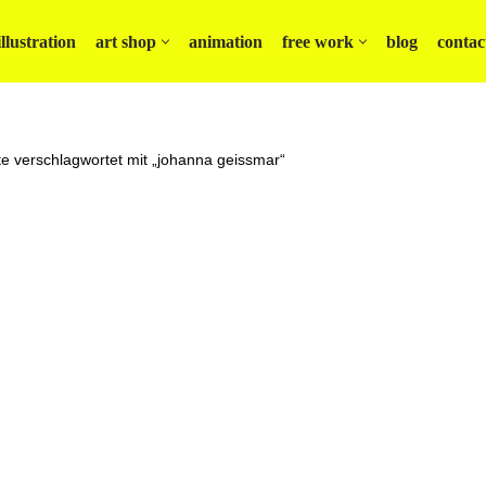
illustration
art shop
animation
free work
blog
contac
e verschlagwortet mit „johanna geissmar“