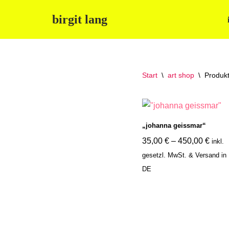
birgit lang
Zum
Inhalt
springen
Start
\
art shop
\
Produkt
„johanna geissmar“
35,00
€
–
450,00
€
inkl.
gesetzl. MwSt. & Versand in
DE