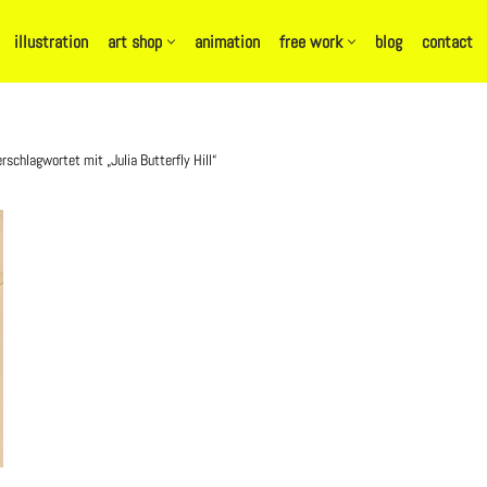
illustration
art shop
animation
free work
blog
contact
rschlagwortet mit „Julia Butterfly Hill“