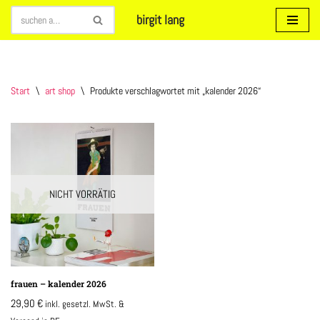
birgit lang
Zum
Inhalt
springen
Start
\
art shop
\
Produkte verschlagwortet mit „kalender 2026“
NICHT VORRÄTIG
frauen – kalender 2026
29,90
€
inkl. gesetzl. MwSt. &