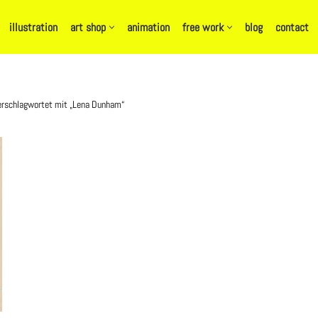
illustration
art shop
animation
free work
blog
contact
erschlagwortet mit „Lena Dunham“