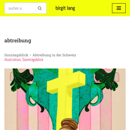
birgit lang
Zum
Inhalt
springen
abtreibung
Sonntagsblick – Abtreibung in der Schweiz
illustration
,
Sonntagsblick