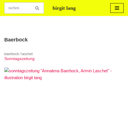
birgit lang
Zum
Inhalt
springen
Baerbock
baerbock / laschet
Sonntagszeitung