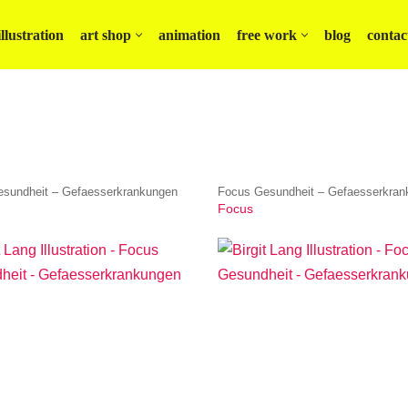
illustration
art shop
animation
free work
blog
contac
sundheit – Gefaesserkrankungen
Focus Gesundheit – Gefaesserkran
Focus