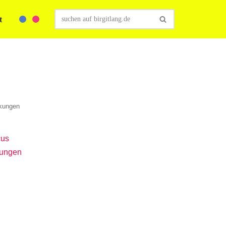
t
kungen