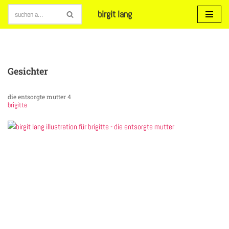
birgit lang
Zum
Inhalt
springen
Gesichter
die entsorgte mutter 4
brigitte