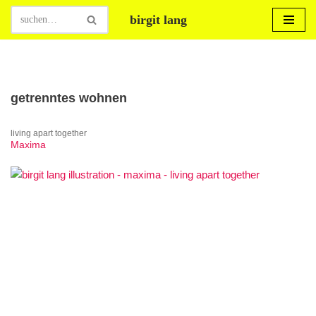
birgit lang
Zum
Inhalt
springen
getrenntes wohnen
living apart together
Maxima