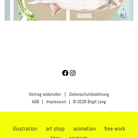
Vertrag widerrufen
|
Datenschutzbelehrung
AGB
|
Impressum
| © 2026 Birgit Lang
illustration
art shop
animation
free work