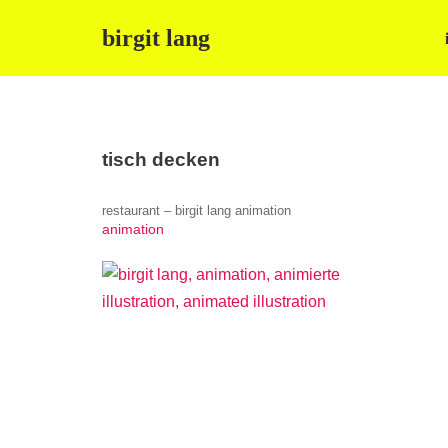
birgit lang
Zum
Inhalt
springen
tisch decken
restaurant – birgit lang animation
animation