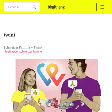
birgit lang
Zum
Inhalt
springen
twint
Schweizer Familie – Twint
illustration
,
schweizer familie