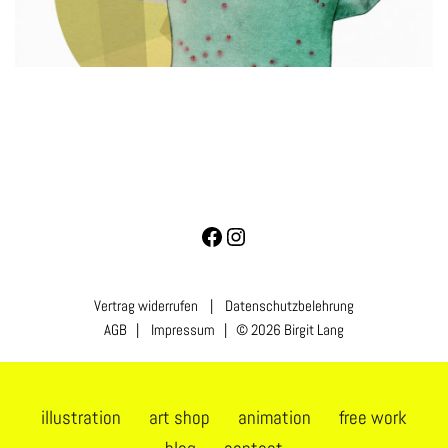
Vertrag widerrufen
|
Datenschutzbelehrung
AGB
|
Impressum
| © 2026 Birgit Lang
illustration
art shop
animation
free work