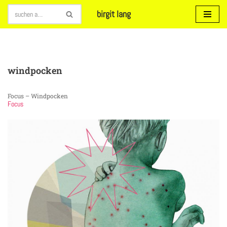
birgit lang
Zum
Inhalt
springen
windpocken
Focus – Windpocken
Focus