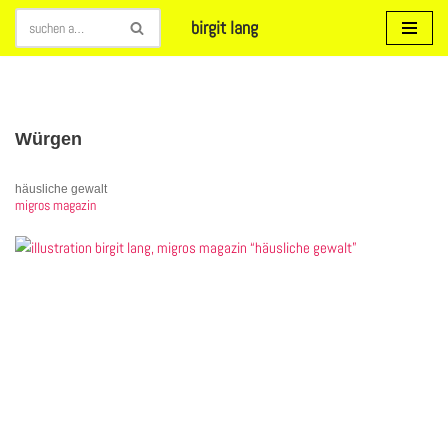
birgit lang
Zum
Inhalt
springen
Würgen
häusliche gewalt
migros magazin