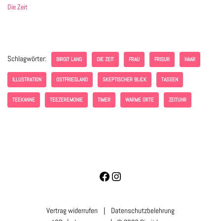
Die Zeit
Schlagwörter:
BIRGIT LANG
DIE ZEIT
FRAU
FRISUR
HAAR
ILLUSTRATION
OSTFRIESLAND
SKEPTISCHER BLICK
TASSEN
TEEKANNE
TEEZEREMONIE
TIMER
WARME ORTE
ZEITUHR
Vertrag widerrufen
|
Datenschutzbelehrung