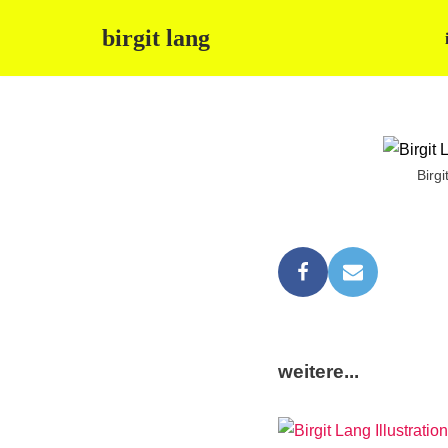
birgit lang
Zum
Inhalt
springen
Birg
weitere...