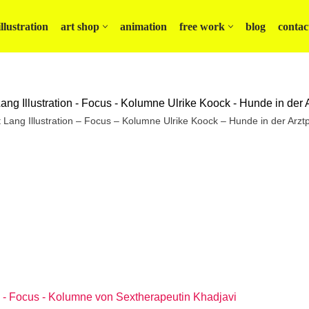
illustration
art shop
animation
free work
blog
contac
it Lang Illustration – Focus – Kolumne Ulrike Koock – Hunde in der Arztp