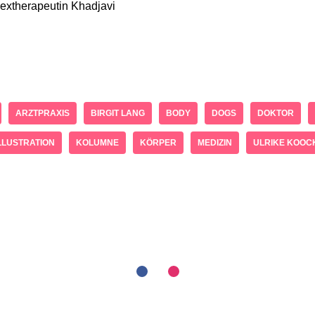
extherapeutin Khadjavi
ARZTPRAXIS
BIRGIT LANG
BODY
DOGS
DOKTOR
LLUSTRATION
KOLUMNE
KÖRPER
MEDIZIN
ULRIKE KOOC