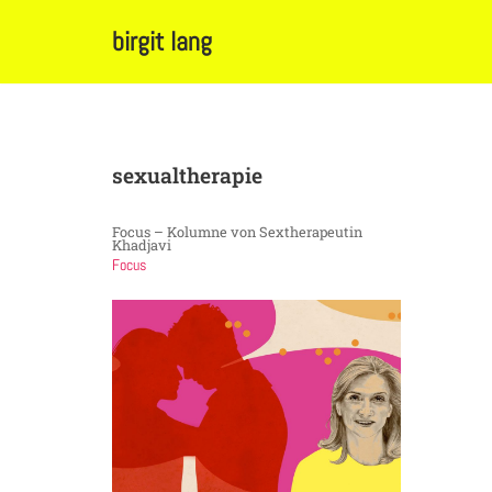
birgit lang
Zum
Inhalt
springen
sexualtherapie
Focus – Kolumne von Sextherapeutin
Khadjavi
Focus